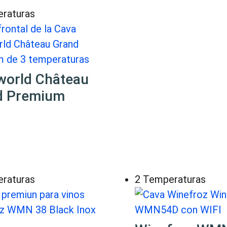
raturas
world Château
d Premium
raturas
2 Temperaturas