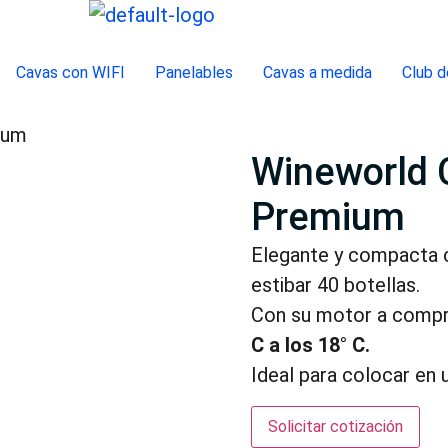
Cavas con WIFI
Panelables
Cavas a medida
Club d
ium
Wineworld 
Premium
Elegante y compacta c
estibar 40 botellas.
Con su motor a comp
C a los 18° C.
Ideal para colocar en 
Solicitar cotización