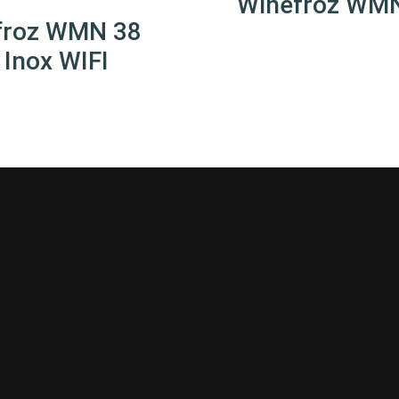
Winefroz WM
froz WMN 38
 Inox WIFI