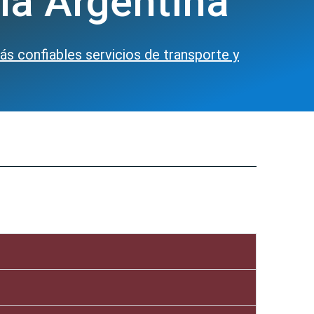
 la Argentina
 confiables servicios de transporte y