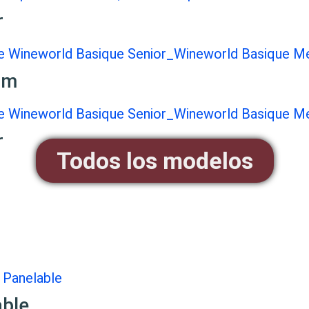
r
um
r
Todos los modelos
able