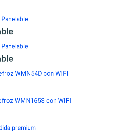
able
able